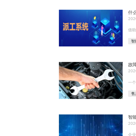
什
202
借助
智
故
202
一个
售
智
202
企业