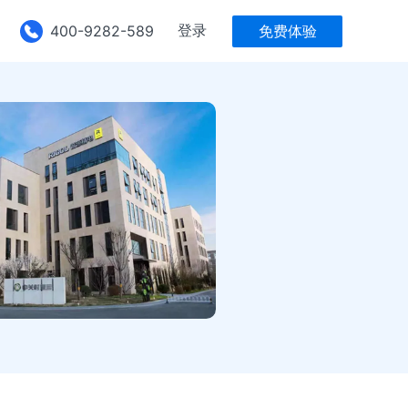
登录
400-9282-589
免费体验