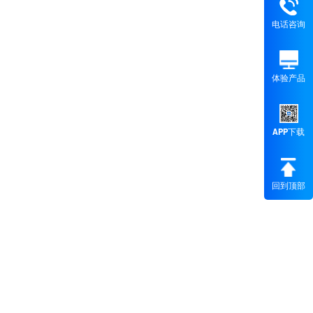
电话咨询
体验产品
APP下载
回到顶部