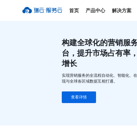
首页
产品中心
解决方案
构建全球化的营销服
借助瑞云服务云家电
美亚光电携手瑞云服
携手瑞云服务云，搭
构建全球化的营销服
借助瑞云服务云家电
台，提升市场占有率
案，构建完善的服务
装备制造业售后服务
应、全程监控、提升
台，提升市场占有率
案，构建完善的服务
增长
台，实现精细化管理
的售后服务管理平台
增长
台，实现精细化管理
实现在线客户连接、数据和异常实时监控
和有效性
实现营销服务的全流程自动化、智能化、
实现寄修退换全流程闭环管理，为用户提
助力空调企业连接客户、提高服务效率、
实现营销服务的全流程自动化、智能化、
实现寄修退换全流程闭环管理，为用户提
现与全球各区域数据互相打通。
服务
销
现与全球各区域数据互相打通。
服务
查看详情
查看详情
查看详情
查看详情
查看详情
查看详情