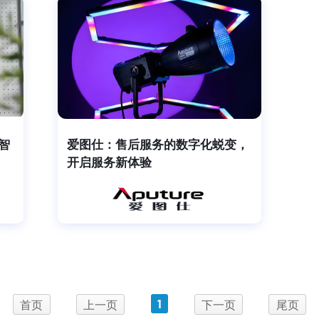
智
爱图仕：售后服务的数字化蜕变，
开启服务新体验
1
首页
上一页
下一页
尾页