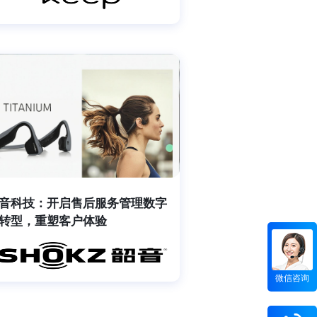
音科技：开启售后服务管理数字
转型，重塑客户体验
微信咨询