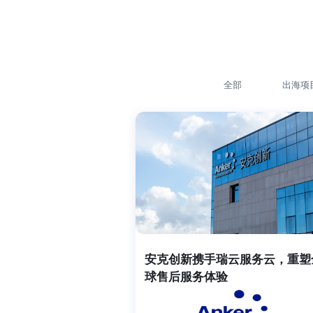
全部
出海项
安克创新携手瑞云服务云，重塑
球售后服务体验