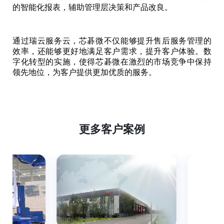
的智能化报表，辅助管理层决策和产品改良。
通过瑞云服务云，芯碁微不仅能够提升售后服务管理的
效率，还能够更好地满足客户需求，提升客户体验。数
字化转型的实施，使得芯碁微在激烈的市场竞争中保持
领先地位，为客户提供更加优质的服务。
更多客户案例