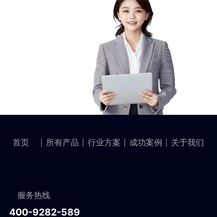
首页
所有产品
行业方案
成功案例
关于我们
服务热线
400-9282-589