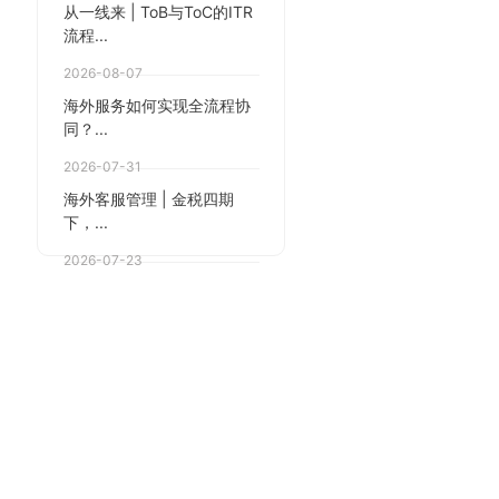
从一线来 | ToB与ToC的ITR
流程...
2026-08-07
海外服务如何实现全流程协
同？...
2026-07-31
海外客服管理 | 金税四期
下，...
2026-07-23