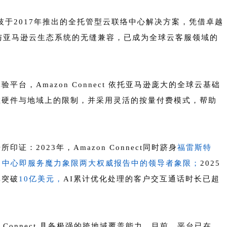
马逊云科技于2017年推出的全托管型云联络中心解决方案，凭借卓越
与亚马逊云生态系统的无缝兼容，已成为全球云客服领域的
台，Amazon Connect 依托亚马逊庞大的全球云基础
在硬件与地域上的限制，并采用灵活的按量付费模式，帮助
：2023年，Amazon Connect同时跻身
福雷斯特
呼叫中心即服务魔力象限两大权威报告中的领导者象限；
2025
率突破
10亿美元，
AI累计优化处理的客户交互通话时长已超
 Connect 具备极强的跨地域覆盖能力。目前，平台已在