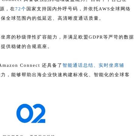
源，在
72个
国家支持国内外呼号码，并依托AWS全球网络
确保全球范围内的低延迟、高清晰度通话质量。
坐席的秒级弹性扩容能力，并满足欧盟GDPR等严苛的数据
业提供稳健的合规底座。
zon Connect 还具备了
智能通话总结、实时坐席辅
能力，能够帮助出海企业快速构建标准化、智能化的全球客