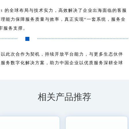
nnect 的全球布局与技术实力，高效解决了企业出海面临的客服
理能力保障服务质量与效率，真正实现“一套系统，服务全
牢服务支撑。
将以此次合作为契机，持续开放平台能力，与更多生态伙伴
外服务数字化解决方案，助力中国企业以优质服务深耕全球
相关产品推荐