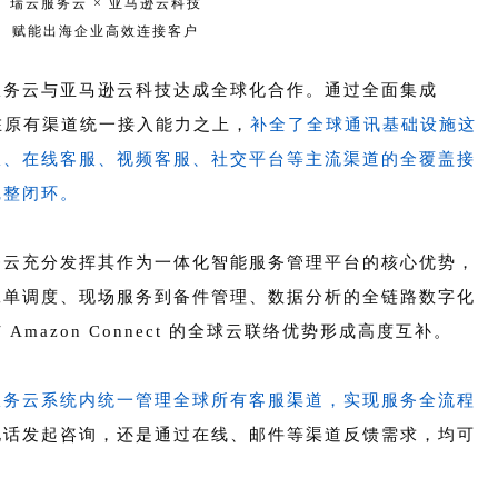
瑞云服务云 × 亚马逊云科技
赋能出海企业高效连接客户
服务云与亚马逊云科技达成全球化合作。通过全面集成
服务云在原有渠道统一接入能力之上，
补全了全球通讯基础设施这
服、在线客服、视频客服、社交平台等主流渠道的全覆盖接
完整闭环。
务云充分发挥其作为一体化智能服务管理平台的核心优势，
工单调度、现场服务到备件管理、数据分析的全链路数字化
mazon Connect 的全球云联络优势形成高度互补。
服务云系统内统一管理全球所有客服渠道，实现服务全流程
电话发起咨询，还是通过在线、邮件等渠道反馈需求，均可