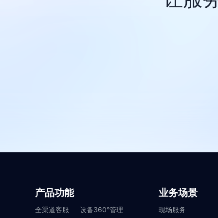
产品功能
业务场景
全渠道客服
设备360°管理
现场服务