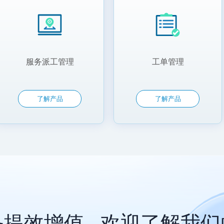
服务派工管理
工单管理
了解产品
了解产品
务提效增值 欢迎了解我们