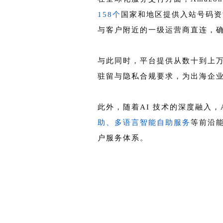
158个
国家和地区提供入站号码资
与客户附近的一级运营商直连，
与此同时，平台提供从数十到上万
驻留与隐私合规要求，为出海企
此外，随着AI 技术的深度融入，Ama
助、多语言智能自助服务
等前沿
户服务体系。