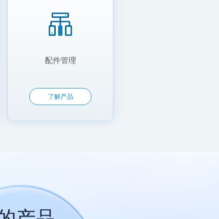
配件管理
了解产品
的产品