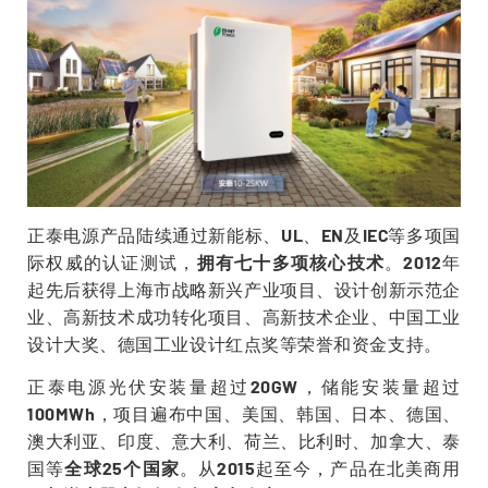
正泰电源产品陆续通过新能标、UL、EN及IEC等多项国
际权威的认证测试，
拥有七十多项核心技术
。2012年
起先后获得上海市战略新兴产业项目、设计创新示范企
业、高新技术成功转化项目、高新技术企业、中国工业
设计大奖、德国工业设计红点奖等荣誉和资金支持。
正泰电源光伏安装量超过20GW，储能安装量超过
100MWh，项目遍布中国、美国、韩国、日本、德国、
澳大利亚、印度、意大利、荷兰、比利时、加拿大、泰
国等
全球25个国家
。从2015起至今，产品在北美商用