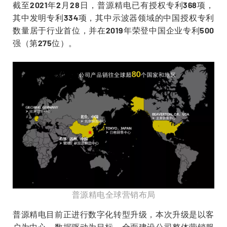
截至2021年2月28日，普源精电已有授权专利368项，
其中发明专利334项，其中示波器领域的中国授权专利
数量居于行业首位，并在2019年荣登中国企业专利500
强（第275位）。
普源精电全球营销布局
普源精电目前正进行数字化转型升级，本次升级是以客
户为中心、数据驱动为目标，全面建设公司整体营销服