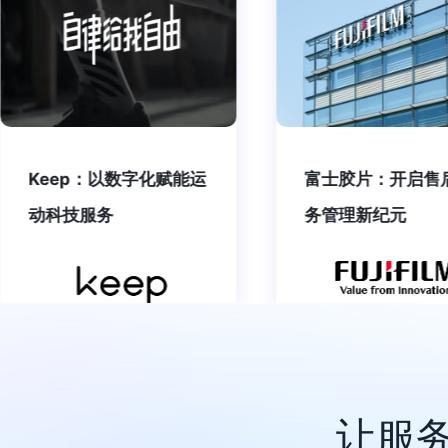
Keep：以数字化赋能运
富士胶片：开启售
动科技服务
务管理新纪元
让服