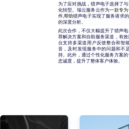
为了应对挑战，猎声电子选择了与
化转型。瑞云服务云作为
一款专为
件,帮助
猎声电子实现了服务请求的
的深度分析。
此次合作，不仅大幅提升了猎声电
荐解决方案和自助服务渠道，有效
台支持多渠道用户反馈整合和智
音，及时发现服务中的问题和不
持。此外，通过个性化服务方案的
忠诚度，提升了整体客户体验。