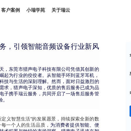
客户案例
小瑞学苑
关于瑞云
务，引领智能音频设备行业新风
天，东莞市猎声电子科技有限公司凭借其创新的
崛起为行业的佼佼者。从智能手环到蓝牙耳机，
科技与生活的深刻理解。然而，面对日益激烈的
需求，猎声电子深知，优质的售后服务已成为品
电子携手瑞云服务，共同开启了一场售后服务管
验。
新定义智慧生活“的发展愿景，持续探索全新的数
升每一个人的生活品质，
为消费者提供智能、便