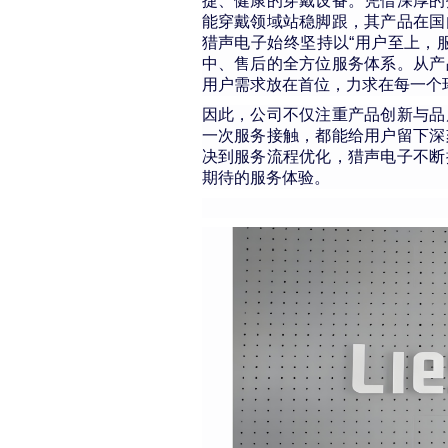
捷、健康的穿戴设备。凭借深厚的
能穿戴领域站稳脚跟，其产品在国
猎声电子始终坚持以“用户至上，
中、售后的全方位服务体系。从产
用户需求放在首位，力求在每一个
因此，公司不仅注重产品创新与品
一次服务接触，都能给用户留下深
决到服务流程优化，猎声电子不断
期待的服务体验。