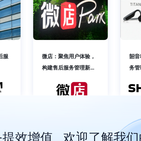
后服
微店：聚焦用户体验，
韶音
构建售后服务管理新体
务管
系
塑客
务提效增值 欢迎了解我们