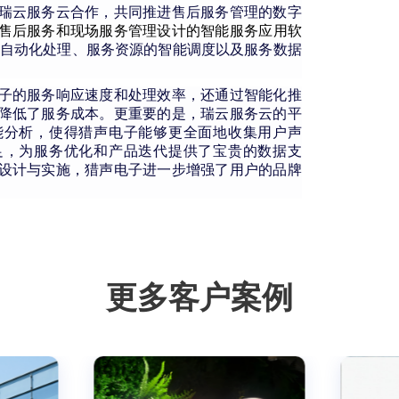
瑞云服务云合作，共同推进售后服务管理的数字
售后服务和现场服务管理设计的智能服务应用软
自动化处理、服务资源的智能调度以及服务数据
子的服务响应速度和处理效率，还通过智能化推
降低了服务成本。更重要的是，瑞云服务云的平
能分析，使得猎声电子能够更全面地收集用户声
足，为服务优化和产品迭代提供了宝贵的数据支
设计与实施，猎声电子进一步增强了用户的品牌
更多客户案例