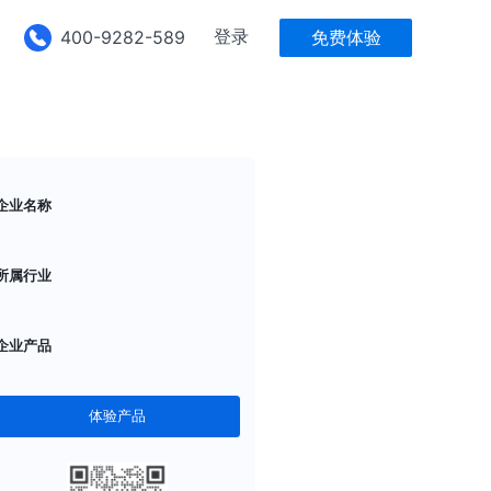
登录
400-9282-589
免费体验
企业名称
所属行业
企业产品
体验产品